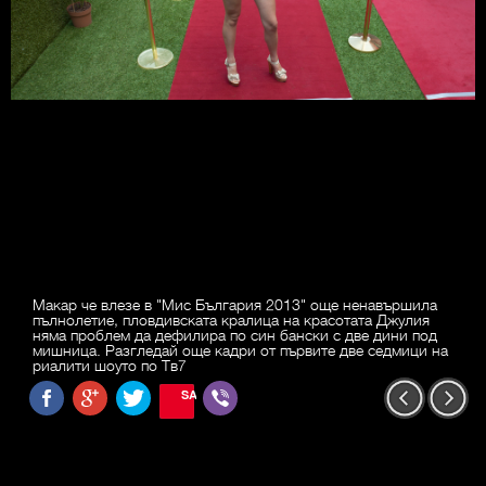
Макар че влезе в "Мис България 2013" още ненавършила
пълнолетие, пловдивската кралица на красотата Джулия
няма проблем да дефилира по син бански с две дини под
мишница. Разгледай още кадри от първите две седмици на
риалити шоуто по Тв7
SAVE