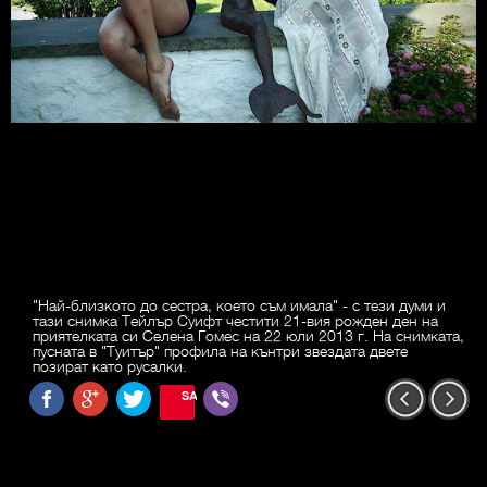
"Най-близкото до сестра, което съм имала" - с тези думи и
тази снимка Тейлър Суифт честити 21-вия рожден ден на
приятелката си Селена Гомес на 22 юли 2013 г. На снимката,
пусната в "Туитър" профила на кънтри звездата двете
позират като русалки.
SAVE