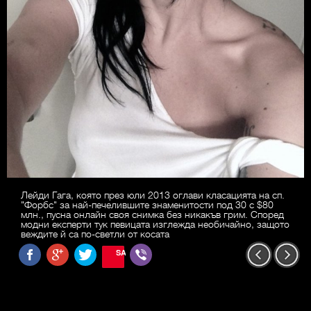
Лейди Гага, която през юли 2013 оглави класацията на сп.
"Форбс" за най-печелившите знаменитости под 30 с $80
млн., пусна онлайн своя снимка без никакъв грим. Според
модни експерти тук певицата изглежда необичайно, защото
веждите й са по-светли от косата
SAVE