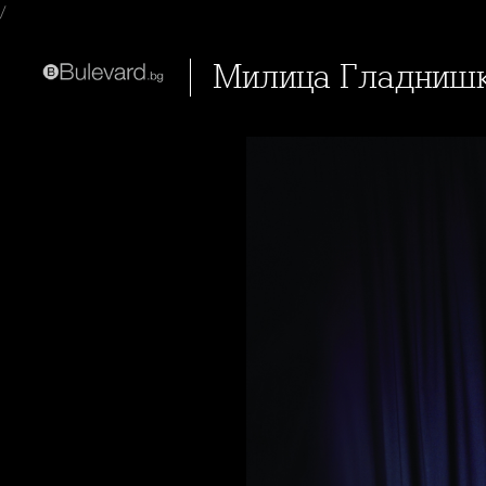
/
Милица Гладнишка