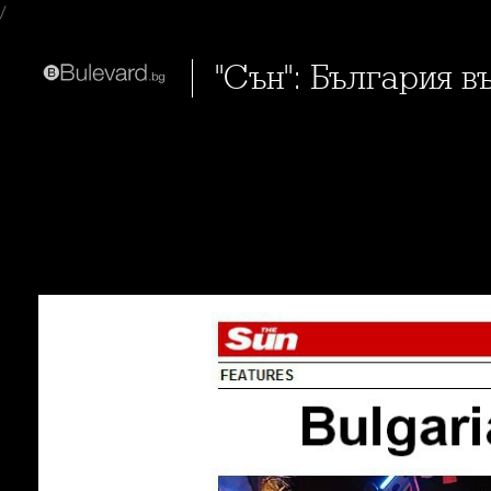
/
"Сън": България 