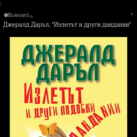
/
Джералд Даръл, "Излетът и други дандании"