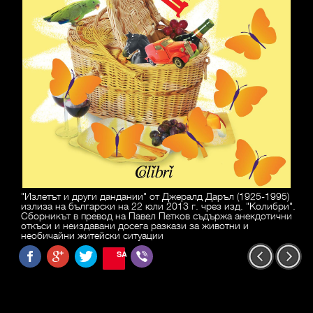
"Излетът и други дандании" от Джералд Даръл (1925-1995)
излиза на български на 22 юли 2013 г. чрез изд. "Колибри".
Сборникът в превод на Павел Петков съдържа анекдотични
откъси и неиздавани досега разкази за животни и
необичайни житейски ситуации
SAVE