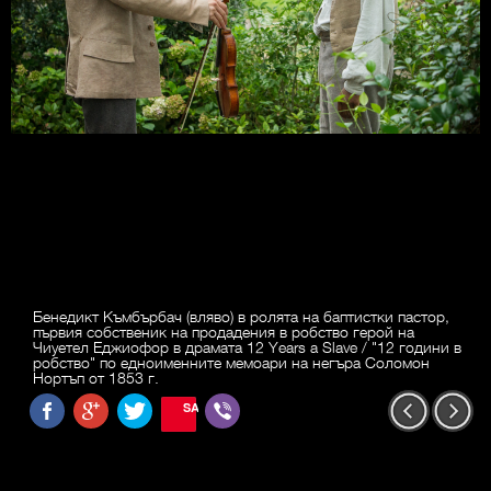
Бенедикт Къмбърбач (вляво) в ролята на баптистки пастор,
първия собственик на продадения в робство герой на
Чиуетел Еджиофор в драмата 12 Years a Slave / "12 години в
робство" по едноименните мемоари на негъра Соломон
Нортъп от 1853 г.
SAVE