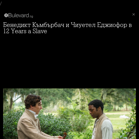
/
Бенедикт Къмбърбач и Чиуетел Еджиофор в
12 Years a Slave