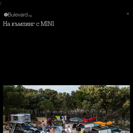
/
На къмпинг с MINI