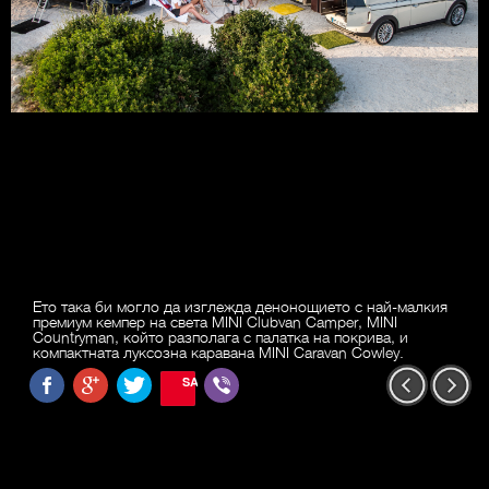
Ето така би могло да изглежда денонощието с най-малкия
премиум кемпер на света MINI Clubvan Camper, MINI
Countryman, който разполага с палатка на покрива, и
компактната луксозна каравана MINI Caravan Cowley.
SAVE