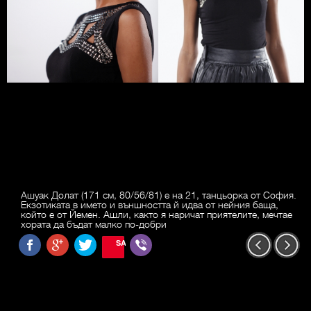
Ашуак Долат (171 см, 80/56/81) е на 21, танцьорка от София.
Екзотиката в името и външността й идва от нейния баща,
който е от Йемен. Ашли, както я наричат приятелите, мечтае
хората да бъдат малко по-добри
SAVE