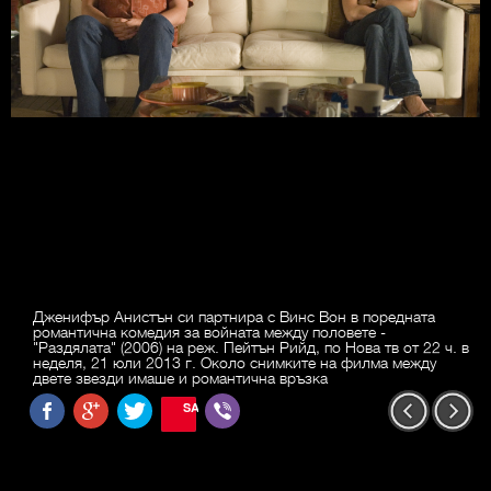
Дженифър Анистън си партнира с Винс Вон в поредната
романтична комедия за войната между половете -
"Раздялата" (2006) на реж. Пейтън Рийд, по Нова тв от 22 ч. в
неделя, 21 юли 2013 г. Около снимките на филма между
двете звезди имаше и романтична връзка
SAVE