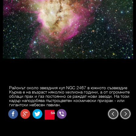
Районът около звездния куп NGC 2467 в южното съзвездие
Кърма е на възраст няколко милиона години, а от огромните
облаци прах и газ постоянно се раждат нови звезди. На този
кадър наподобява пъстроцветен космически призрак - или
гигантски небесен павиан.
SAVE