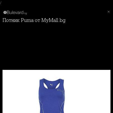
/
Потник Puma от MyMall.bg