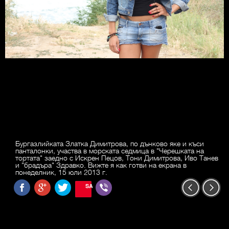
Бургазлийката Златка Димитрова, по дънково яке и къси
панталонки, участва в морската седмица в "Черешката на
тортата" заедно с Искрен Пецов, Тони Димитрова, Иво Танев
и "брадъра" Здравко. Вижте я как готви на екрана в
понеделник, 15 юли 2013 г.
SAVE