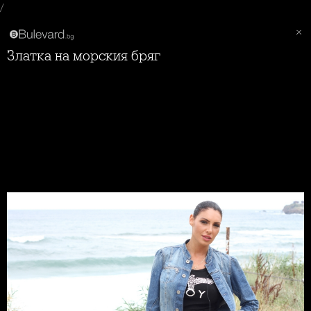
/
Златка на морския бряг