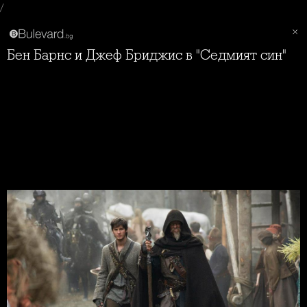
/
Бен Барнс и Джеф Бриджис в "Седмият син"