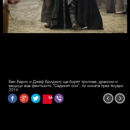
Бен Барнс и Джеф Бриджис ще борят тролове, дракони и
вещици във фентъзито "Седмият син", по кината през януари
2014
SAVE