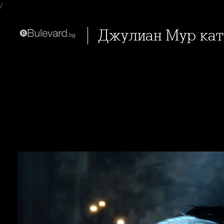
/
Джулиан Мур ка