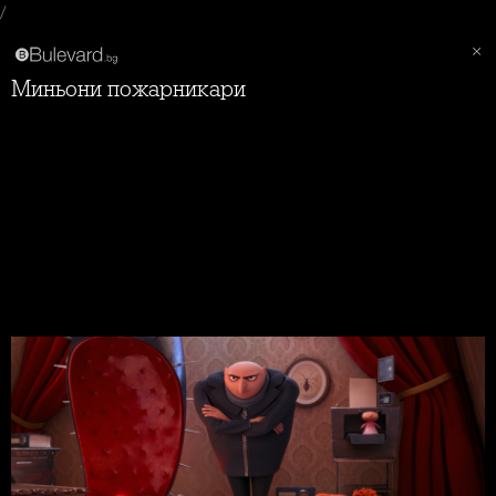
/
Миньони пожарникари