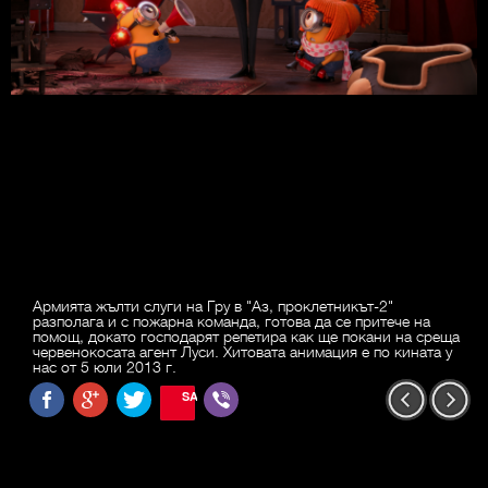
Армията жълти слуги на Гру в "Аз, проклетникът-2"
разполага и с пожарна команда, готова да се притече на
помощ, докато господарят репетира как ще покани на среща
червенокосата агент Луси. Хитовата анимация е по кината у
нас от 5 юли 2013 г.
SAVE