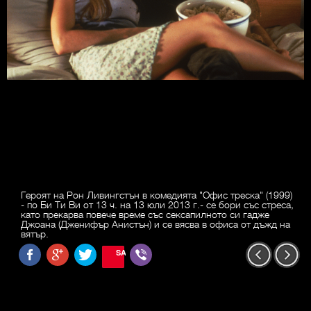
Героят на Рон Ливингстън в комедията "Офис треска" (1999)
- по Би Ти Ви от 13 ч. на 13 юли 2013 г.- се бори със стреса,
като прекарва повече време със сексапилното си гадже
Джоана (Дженифър Анистън) и се вясва в офиса от дъжд на
вятър.
SAVE