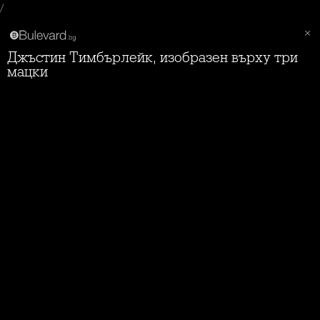
/
Джъстин Тимбърлейк, изобразен върху три
мацки