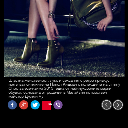
Властна женственост, лукс и сексапил с ретро привкус
излъчват снимките на Никол Кидман с колекцията на Jimmy
Choo за есен-зима 2013, една от най-луксозните марки
обувки, основана от родения в Малайзия потомствен
майстор Джими Чу
SAVE