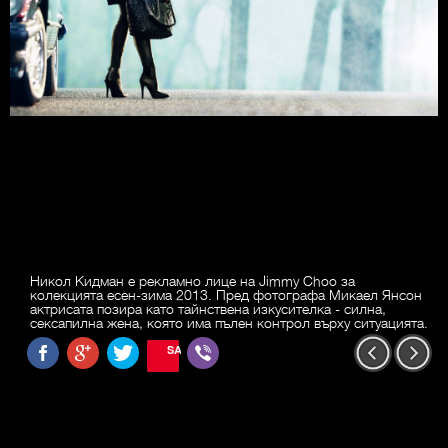
Никол Кидман е рекламно лице на Jimmy Choo за
колекцията есен-зима 2013. Пред фотографа Микаел Янсон
актрисата позира като тайнствена изкусителка - силна,
сексапилна жена, която има пълен контрол върху ситуацията.
SAVE