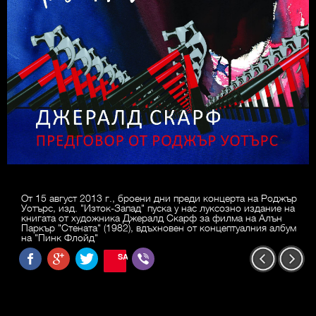
От 15 август 2013 г., броени дни преди концерта на Роджър
Уотърс, изд. "Изток-Запад" пуска у нас луксозно издание на
книгата от художника Джералд Скарф за филма на Алън
Паркър "Стената" (1982), вдъхновен от концептуалния албум
на "Пинк Флойд"
SAVE