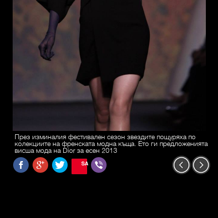
През изминалия фестивален сезон звездите пощуряха по
колекциите на френската модна къща. Ето ги предложенията
висша мода на Dior за есен 2013
SAVE