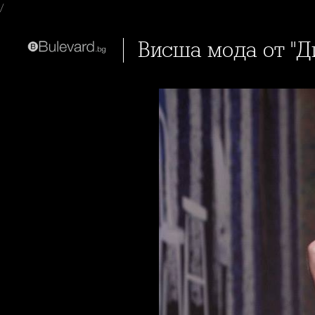
/
Висша мода от "Д