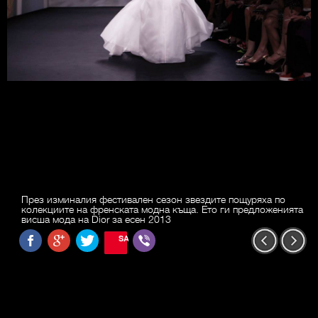
През изминалия фестивален сезон звездите пощуряха по
колекциите на френската модна къща. Ето ги предложенията
висша мода на Dior за есен 2013
SAVE