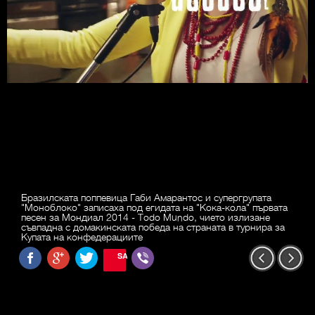
Бразилската поппевица Габи Амарантос и супергрупата
"Моноблоко" записаха под егидата на "Кока-кола" първата
песен за Мондиал 2014 - Todo Mundo, чието излизане
съвпадна с домакинската победа на страната в турнира за
Купата на конфедерациите
SAVE