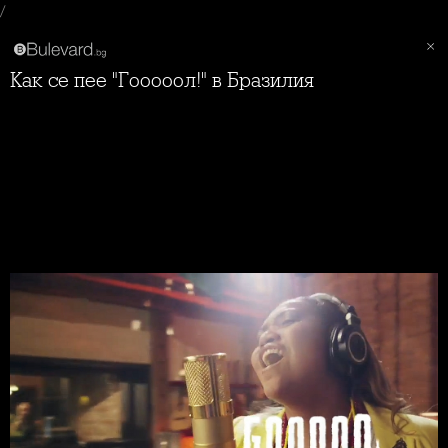
/
Как се пее "Гооооол!" в Бразилия