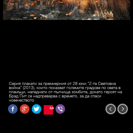
Серия плакати за премиерния от 28 юни "Z-та Световна
война" (2013), които показват големите градове по света в
пламъци, нападнати от пълчища зомбита, докато героят на
Брад Пит се надпреварва с времето, за да спаси
човечеството
SAVE