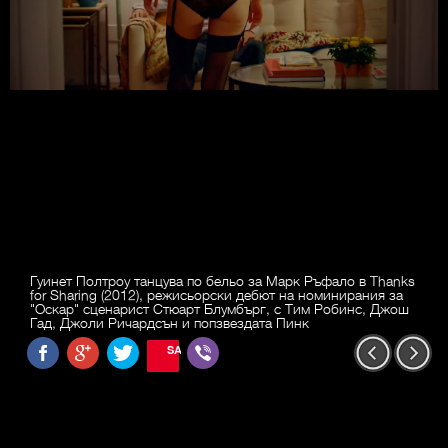
Гуинет Полтроу танцува по бельо за Марк Ръфало в Thanks
for Sharing (2012), режисьорски дебют на номинирания за
"Оскар" сценарист Стюарт Блумбърг, с Тим Робинс, Джош
Гад, Джоли Ричардсън и попзвездата Пинк
SAVE