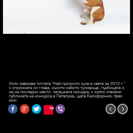
Уоли завоюва титлата "Най-грозното куче в света за 2013 г."
с огромната си глава, късото набито туловище, гърбицата и,
не на последно място, патешката походка, с която спечели
публиката на конкурса в Петалума, щата Калифорния, през
юни.
SAVE