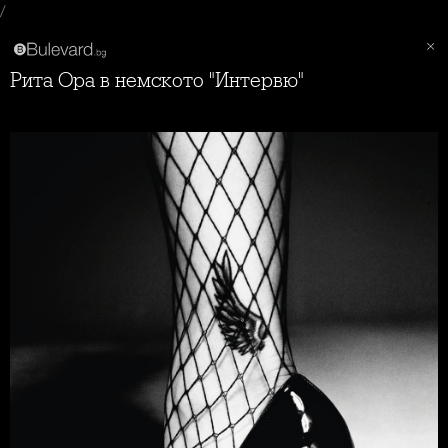
/
Рита Ора в немското "Интервю"