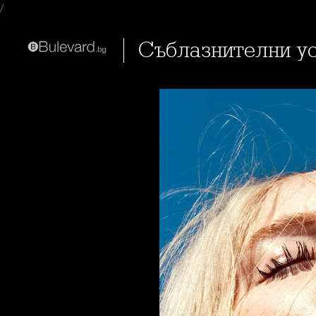
/
Съблазнителни у