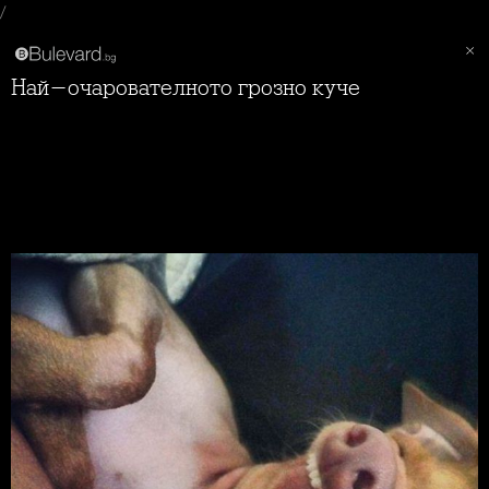
/
Най-очарователното грозно куче