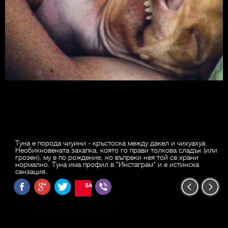
Туна е порода чиуини - кръстоска между дакел и чихуахуа.
Необикновената захапка, която го прави толкова сладък (или
грозен), му е по рождение, но въпреки нея той се храни
нормално. Туна има профил в "Инстаграм" и е истинска
сензация.
SAVE