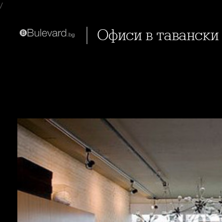
/
Офиси в таванск