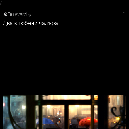
/
Два влюбени чадъра