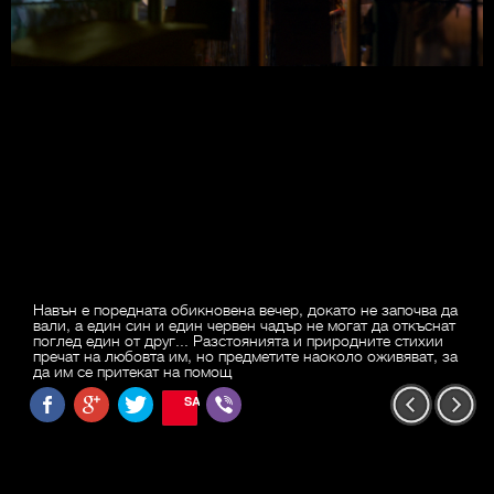
Навън е поредната обикновена вечер, докато не започва да
вали, а един син и един червен чадър не могат да откъснат
поглед един от друг... Разстоянията и природните стихии
пречат на любовта им, но предметите наоколо оживяват, за
да им се притекат на помощ
SAVE