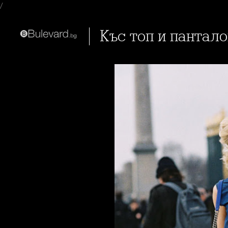
/
Къс топ и пантал