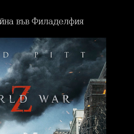
ойна във Филаделфия