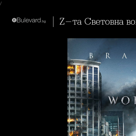
/
Z-та Световна в