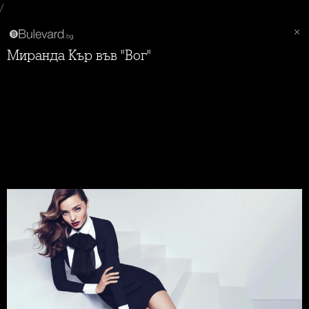
/
Миранда Кър във "Вог"