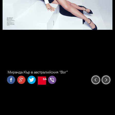
Миранда Кър в австралийския "Вог"
SAVE