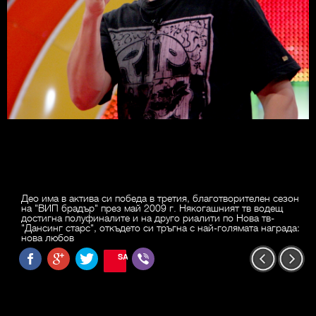
Део има в актива си победа в третия, благотворителен сезон
на "ВИП брадър" през май 2009 г. Някогашният тв водещ
достигна полуфиналите и на друго риалити по Нова тв-
"Дансинг старс", откъдето си тръгна с най-голямата награда:
нова любов
SAVE