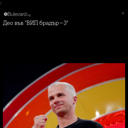
/
Део във "ВИП брадър-3"