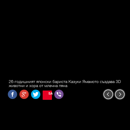
26-годишният японски бариста Казуки Ямамото създава 3D
животни и хора от млечна пяна
SAVE