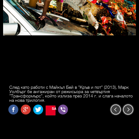
След като работи с Майкъл Бей в "Кръв и пот" (2013), Марк
Уолбърг бе ангажиран от режисьора за четвъртия
"Трансформърс", който излиза през 2014 г. и слага началото
на нова трилогия.
SAVE