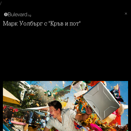
/
Марк Уолбърг с "Кръв и пот"