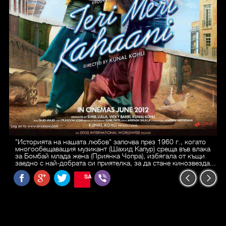
"Историята на нашата любов" започва през 1960 г., когато
многообещаващия музикант (Шахид Капур) среща във влака
за Бомбай млада жена (Приянка Чопра), избягала от къщи
заедно с най-добрата си приятелка, за да стане кинозвезда...
SAVE