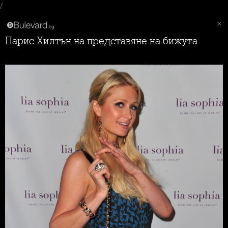
/
Парис Хилтън на представяне на бижута