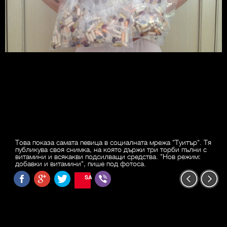
Това показа самата певица в социалната мрежа "Туитър". Тя
публикува своя снимка, на която държи три торби пълни с
витамини и всякакви подсилващи средства. "Нов режим:
добавки и витамини", пише под фотоса.
SAVE