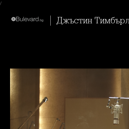
/
Джъстин Тимбърл