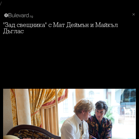
/
"Зад свещника" с Мат Деймън и Майкъл
Дъглас