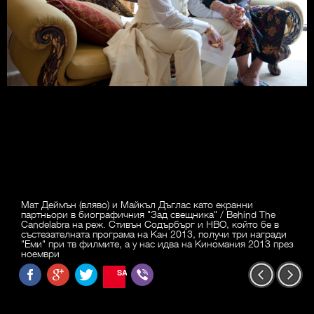
Мат Деймън (вляво) и Майкъл Дъглас като екранни
партньори в биографичния "Зад свещника" / Behind The
Candelabra на реж. Стивън Содърбърг и HBO, който бе в
състезателната програма на Кан 2013, получи три награди
"Еми" при тв филмите, а у нас идва на Киномания 2013 през
ноември
SAVE