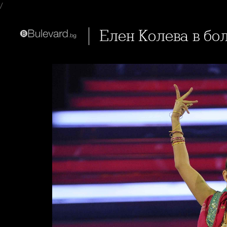
/
Елен Колева в бо