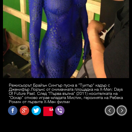
Режисьорът Брайън Сингър пусна в "Туитър" кадър с
Дженифър Лорънс от снимачната площадка на X-Men: Days
Of Future Past. След "Първа вълна" (2011) носителката на
"Оскар" отново играе младата Мистик, героинята на Ребека
Ромин от първите Х-Мен филми
SAVE