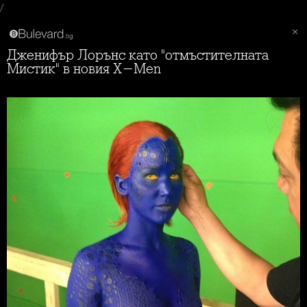
/
Дженифър Лорънс като "отмъстителната
Мистик" в новия X-Men