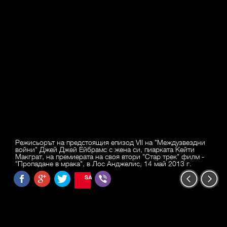
Режисьорът на предстоящия епизод VII на "Междузвездни
войни" Джей Джей Ейбрамс с жена си, пиарката Кейти
Макграт, на премиерата на своя втори "Стар трек" филм -
"Пропадане в мрака", в Лос Анджелис, 14 май 2013 г.
SAVE