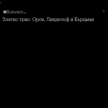
/
Златно трио: Орси, Линделоф и Кърцман