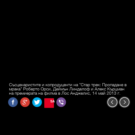
Съсценаристите и копродуценти на "Стар трек: Пропадане в
мрака" Роберто Орси, Деймън Линделоф и Алекс Кърцман
на премиерата на филма в Лос Анджелис, 14 май 2013 г.
SAVE