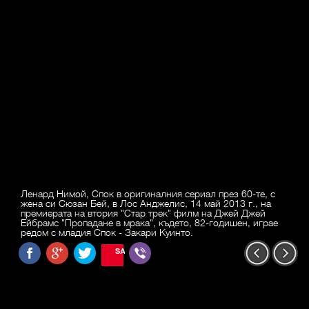
Ленард Нимой, Спок в оригиналния сериал през 60-те, с
жена си Сюзан Бей, в Лос Анджелис, 14 май 2013 г., на
премиерата на втория "Стар трек" филм на Джей Джей
Ейбрамс "Пропадане в мрака", където, 82-годишен, играе
редом с младия Спок - Закари Куинто.
SAVE