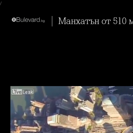
/
Манхатън от 510